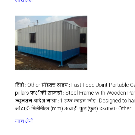
जांच भेजें
Other
Fast Food Joint Portable C
विंडो :
प्रॉडक्ट टाइप :
pillars
Steel Frame with Wooden Pan
फर्श की सामग्री :
1
Designed to han
न्यूनतम आदेश मात्रा :
रूफ लाइव लोड :
मिलीमीटर (mm)
फुट (फुट)
Other
मोटाई :
ऊंचाई :
दरवाज़ा :
जांच भेजें