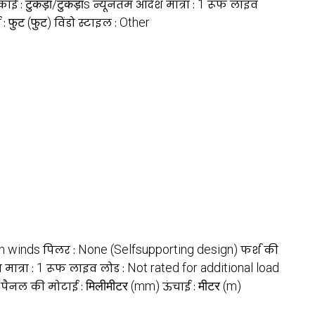
टुकड़ा/टुकड़ाs
1
काई :
न्यूनतम आदेश मात्रा :
रूफ लाइव
फुट (फुट)
Other
 :
विंडो स्टाइल :
h winds
None (Selfsupporting design)
पिलर :
फर्श की
1
Not rated for additional load
मात्रा :
रूफ लाइव लोड :
मिलीमीटर (mm)
मीटर (m)
 पैनल की मोटाई :
ऊंचाई :