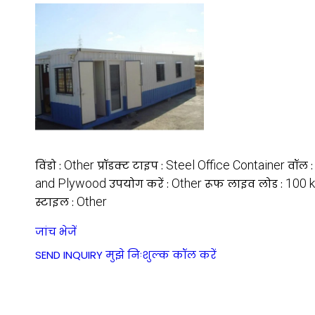
Other
Steel Office Container
विंडो :
प्रॉडक्ट टाइप :
वॉल 
and Plywood
Other
100 
उपयोग करें :
रूफ लाइव लोड :
Other
स्टाइल :
जांच भेजें
SEND INQUIRY
मुझे निःशुल्क कॉल करें