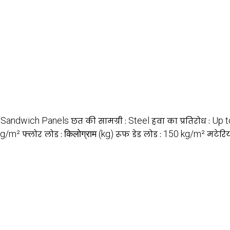
Sandwich Panels
Steel
Up t
:
छत की सामग्री :
हवा का प्रतिरोध :
kg/m²
किलोग्राम (kg)
150 kg/m²
फ्लोर लोड :
रूफ डेड लोड :
मटेरि