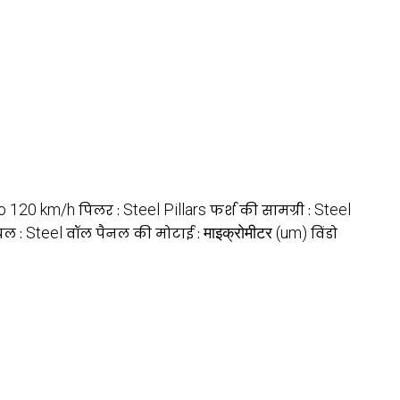
o 120 km/h
Steel Pillars
Steel
पिलर :
फर्श की सामग्री :
Steel
माइक्रोमीटर (um)
यल :
वॉल पैनल की मोटाई :
विंडो