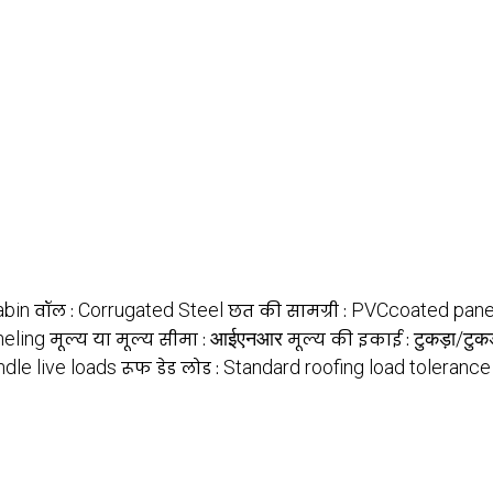
abin
Corrugated Steel
PVCcoated pane
वॉल :
छत की सामग्री :
eling
आईएनआर
टुकड़ा/टुक
मूल्य या मूल्य सीमा :
मूल्य की इकाई :
dle live loads
Standard roofing load tolerance
रूफ डेड लोड :