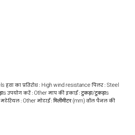
ls
High wind resistance
Steel
हवा का प्रतिरोध :
पिलर :
ड़ाs
Other
टुकड़ा/टुकड़ाs
उपयोग करें :
माप की इकाई :
Other
मिलीमीटर (mm)
मटेरियल :
मोटाई :
वॉल पैनल की