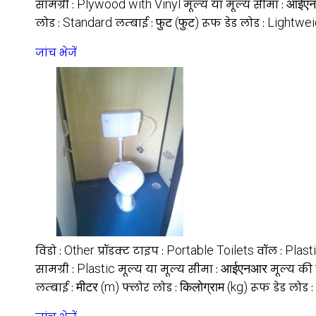
Plywood with Vinyl
आईए
सामग्री :
मूल्य या मूल्य सीमा :
Standard
फुट (फुट)
Lightwei
लोड :
लम्बाई :
रूफ डेड लोड :
जांच भेजें
Other
Portable Toilets
Plast
विंडो :
प्रॉडक्ट टाइप :
वॉल :
Plastic
आईएनआर
सामग्री :
मूल्य या मूल्य सीमा :
मूल्य की
मीटर (m)
किलोग्राम (kg)
लम्बाई :
फ्लोर लोड :
रूफ डेड लोड :