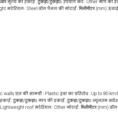
नआर
टुकड़ा/टुकड़ाs
Other
मूल्य की इकाई :
उपयोग करें :
माप की इ
ght
Steel
मिलीमीटर (mm)
मटेरियल :
वॉल पैनल की मोटाई :
ऊंचाई
ic walls
Plastic
Up to 80 km/
छत की सामग्री :
हवा का प्रतिरोध :
टुकड़ा/टुकड़ाs
टुकड़ा/टुकड़ाs
 इकाई :
माप की इकाई :
न्यूनतम आदेश 
Lightweight roof
Other
मिलीमीटर (mm)
मटेरियल :
मोटाई :
वॉल