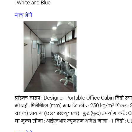
White and Blue
:
जांच भेजें
Designer Portable Office Cabin
प्रॉडक्ट टाइप :
विंडो स्
मिलीमीटर (mm)
250 kg/m²
मोटाई :
रूफ डेड लोड :
पिलर :
km/h)
फुट (फुट)
O
आयाम (एल* डब्ल्यू* एच) :
उपयोग करें :
आईएनआर
1
O
या मूल्य सीमा :
न्यूनतम आदेश मात्रा :
विंडो :