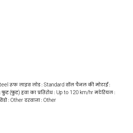
teel
Standard
रूफ लाइव लोड :
वॉल पैनल की मोटाई :
फुट (फुट)
Up to 120 km/hr
:
हवा का प्रतिरोध :
मटेरियल :
Other
Other
िंडो :
दरवाज़ा :