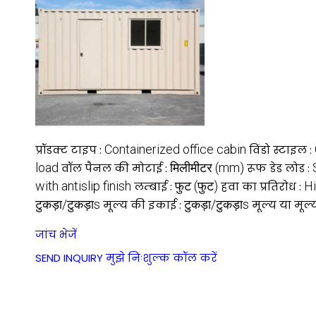
Containerized office cabin
प्रॉडक्ट टाइप :
विंडो स्टाइल :
load
मिलीमीटर (mm)
वॉल पैनल की मोटाई :
रूफ डेड लोड :
with antislip finish
फुट (फुट)
Hi
लम्बाई :
हवा का प्रतिरोध :
टुकड़ा/टुकड़ाs
टुकड़ा/टुकड़ाs
मूल्य की इकाई :
मूल्य या मूल्
जांच भेजें
SEND INQUIRY
मुझे निःशुल्क कॉल करें