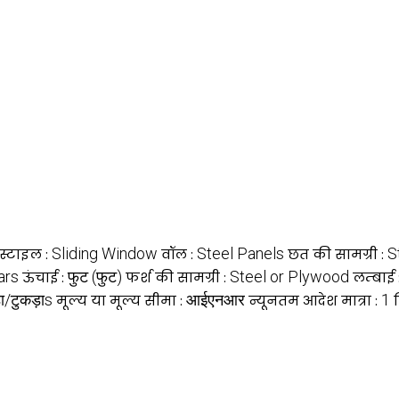
Sliding Window
Steel Panels
S
 स्टाइल :
वॉल :
छत की सामग्री :
ars
फुट (फुट)
Steel or Plywood
ऊंचाई :
फर्श की सामग्री :
लम्बाई 
ा/टुकड़ाs
आईएनआर
1
मूल्य या मूल्य सीमा :
न्यूनतम आदेश मात्रा :
व