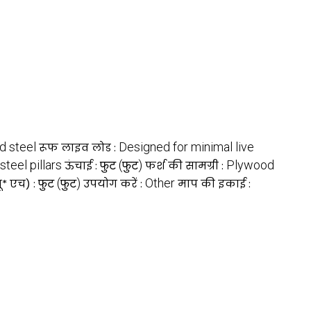
d steel
Designed for minimal live
रूफ लाइव लोड :
teel pillars
फुट (फुट)
Plywood
ऊंचाई :
फर्श की सामग्री :
फुट (फुट)
Other
ू* एच) :
उपयोग करें :
माप की इकाई :