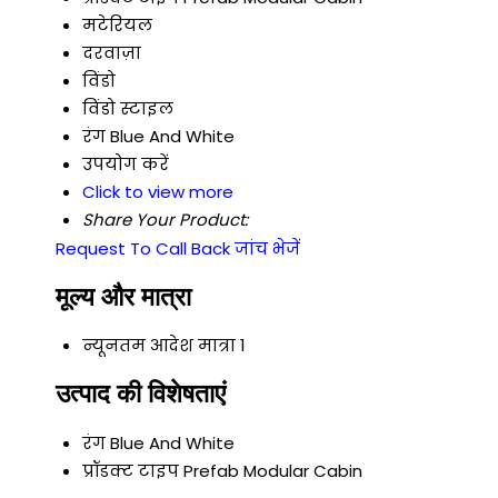
मटेरियल
दरवाज़ा
विंडो
विंडो स्टाइल
रंग
Blue And White
उपयोग करें
Click to view more
Share Your Product:
Request To Call Back
जांच भेजें
मूल्य और मात्रा
न्यूनतम आदेश मात्रा
1
उत्पाद की विशेषताएं
रंग
Blue And White
प्रॉडक्ट टाइप
Prefab Modular Cabin