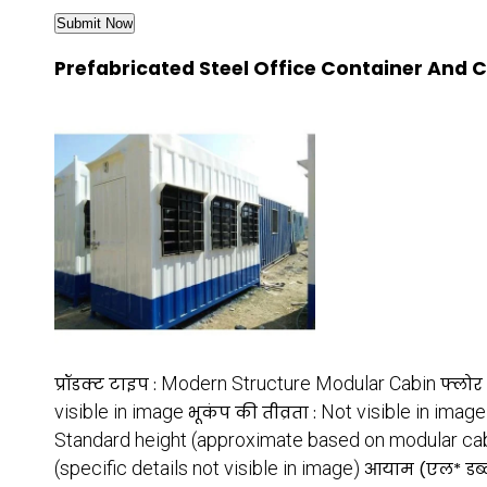
Prefabricated Steel Office Container And Ca
Modern Structure Modular Cabin
प्रॉडक्ट टाइप :
फ्लोर
visible in image
Not visible in image
भूकंप की तीव्रता :
Standard height (approximate based on modular ca
(specific details not visible in image)
आयाम (एल* डब्ल