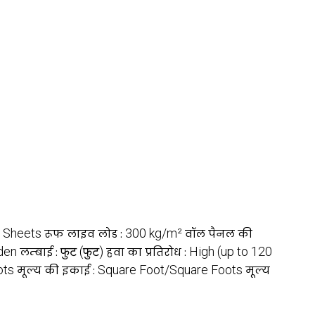
 Sheets
300 kg/m²
रूफ लाइव लोड :
वॉल पैनल की
den
फुट (फुट)
High (up to 120
लम्बाई :
हवा का प्रतिरोध :
ots
Square Foot/Square Foots
मूल्य की इकाई :
मूल्य