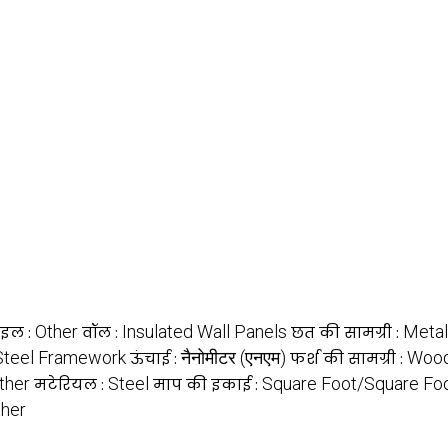
Other
Insulated Wall Panels
Metal
टाइल :
वॉल :
छत की सामग्री :
Steel Framework
नैनोमीटर (एनएम)
Woo
ऊंचाई :
फर्श की सामग्री :
ther
Steel
Square Foot/Square Fo
मटेरियल :
माप की इकाई :
ther